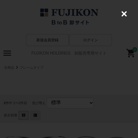
C
l
o
s
e
新規会員登録
ログイン
0
FUJIKON HOLDINGS 卸販売専用サイト
全商品
フレームタイプ
ナイロール
2
件中 1〜2件目
並び替え
表示切替