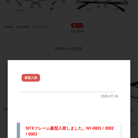
値下げ
Gelee DU-8014（ケース付）
FS-5040
2
件中 1〜2件目
おすすめ商品
NYX ジュレフレーム新型 入荷し
新型入荷
ました
2026-07-16
11247
Gelee DU-8001
11289
すべてのおすすめ商品を見る
NYXフレーム新型入荷しました。NY-0001 / 0002
/ 0003