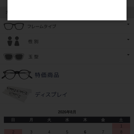
カテゴリ
2026年8月
日
月
火
水
木
金
土
1
2
3
4
5
6
7
8