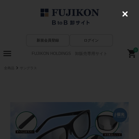
C
l
o
s
e
新規会員登録
ログイン
0
FUJIKON HOLDINGS 卸販売専用サイト
全商品
サングラス
LOGOS －ロゴス－