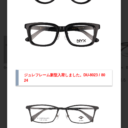
15
件中 1〜15件目
おすすめ商品
Gelee DU-8004
11290
Gelee D
ジュレフレーム新型入荷しました。DU-8023 / 80
すべてのおすすめ商品を見る
24