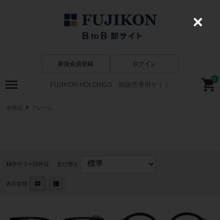
C
l
o
s
e
新規会員登録
ログイン
0
FUJIKON HOLDINGS 卸販売専用サイト
全商品
フレーム
アセテート
15
件中 1〜15件目
並び替え
表示切替