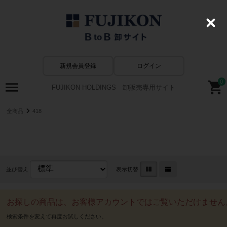
C
l
o
s
e
新規会員登録
ログイン
0
FUJIKON HOLDINGS 卸販売専用サイト
全商品
418
レディースサングラス
並び替え
表示切替