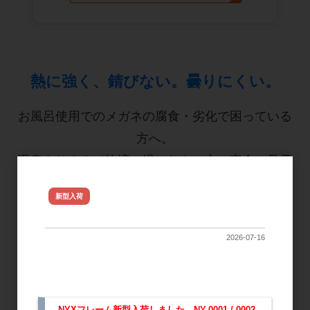
熱に強く、錆びない。曇りにくい。
お風呂使用でのメガネの腐食・劣化で困っている
方へ。
温泉やサウナで快適に過ごしたい方、安全に足元
を見たい方。
NYX ジュレフレーム新型 入荷し
新型入荷
読書やスマホなどで動画を楽しみたいあなたへ。
ました
入浴中の「見えない」や「危ない」を解消しま
2026-07-16
す。
NYXフレーム新型入荷しました。NY-0001 / 0002