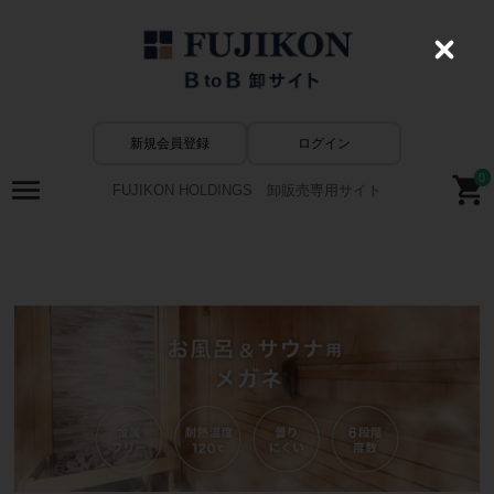
C
l
o
s
e
新規会員登録
ログイン
0
FUJIKON HOLDINGS 卸販売専用サイト
お風呂メガネ一覧