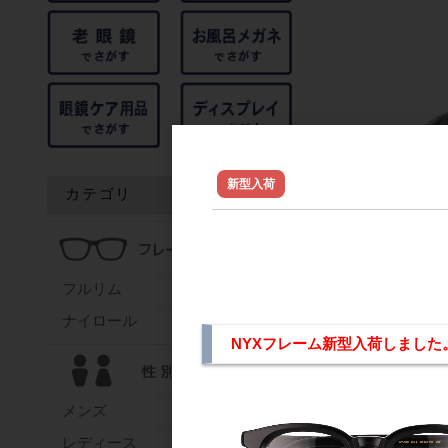
NYX ジュレフレ
新型入荷
カテゴリ
フルリム
ナイロール
NYXフレーム新型入荷しました。NY-00
内部に
メンズ
レディース