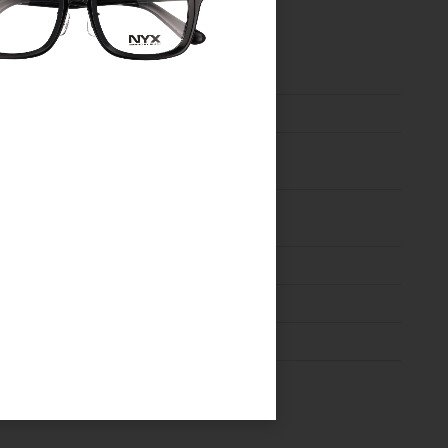
EV-002
52□20-145
天地幅：44.8
フロント：TR90
テンプル：TR90
ウエリントン
メンズ・レディース
フルリム