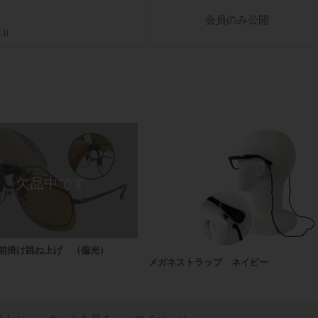
会員のみ公開
KⅡ
商品
2 前掛け跳ね上げ （偏光）
メガネストラップ ネイビー