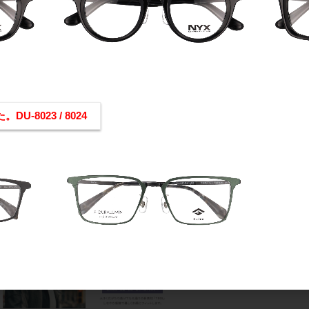
evais EV-002
商品管理番号
サイズ
-8023 / 8024
素材
玉型
性別
フレームタイプ