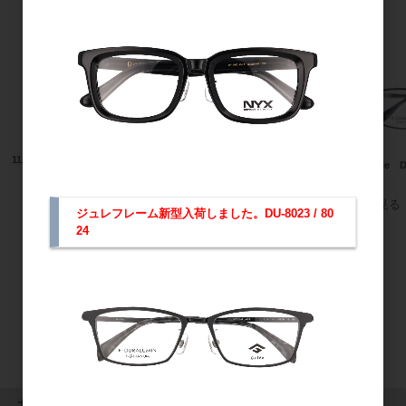
おすすめ商品
11239
Gelee DU-8008
Gelee D
すべてのおすすめ商品を見る
ジュレフレーム新型入荷しました。DU-8023 / 80
24
カート情報