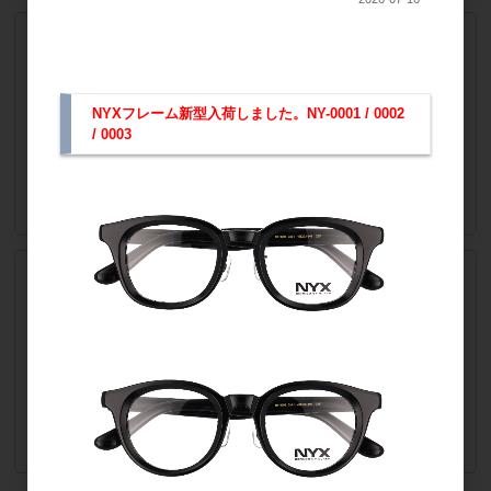
col.3 SBR
品番
7202-3SBR
会員のみ公開
NYXフレーム新型入荷しました。NY-0001 / 0002
販売価格
/ 0003
（単価 × 入数）
ご注文には
注文数
ログイン
してください
col.4 SBO
品番
7202-4SBO
会員のみ公開
販売価格
（単価 × 入数）
ご注文には
注文数
ログイン
してください