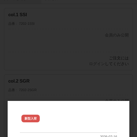
col.1 SSI
品番
7202-1SSI
会員のみ公開
販売価格
（単価 × 入数）
ご注文には
注文数
ログイン
してください
col.2 SGR
品番
7202-2SGR
会員のみ公開
販売価格
（単価 × 入数）
NYX ジュレフレーム新型 入荷し
新型入荷
ご注文には
ました
注文数
ログイン
してください
2026-07-16