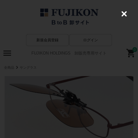
C
l
o
s
e
新規会員登録
ログイン
0
FUJIKON HOLDINGS 卸販売専用サイト
全商品
サングラス