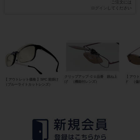
ご注文には
注文数
ログイン
してください
おすすめ商品
クリップアップ-ＣＵ品番 跳ね上
【 アウ
【 アウトレット価格 】SPC 前掛け
げ （機能付レンズ）
ド （偏
（ブルーライトカットレンズ）