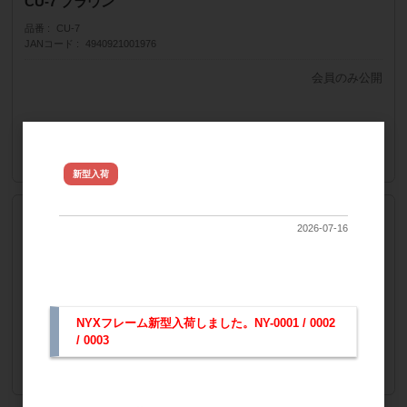
CU-7 ブラウン
品番
CU-7
JANコード
4940921001976
会員のみ公開
販売価格
（単価 × 入数）
ご注文には
注文数
ログイン
してください
NYX ジュレフレーム新型 入荷し
新型入荷
ました
CU-8 スモーク
2026-07-16
品番
CU-8
JANコード
4940921001983
会員のみ公開
販売価格
（単価 × 入数）
NYXフレーム新型入荷しました。NY-0001 / 0002
/ 0003
ご注文には
注文数
ログイン
してください