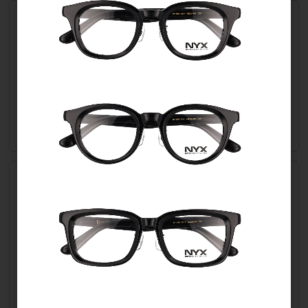
CU-9 シルバーミラー
品番
CU-9
JANコード
4940921001990
会員のみ公開
販売価格
（単価 × 入数）
ご注文には
注文数
ログイン
してください
CU-12 ブルーリボ
品番
CU-12
JANコード
4940921002041
会員のみ公開
販売価格
（単価 × 入数）
ご注文には
注文数
ログイン
してください