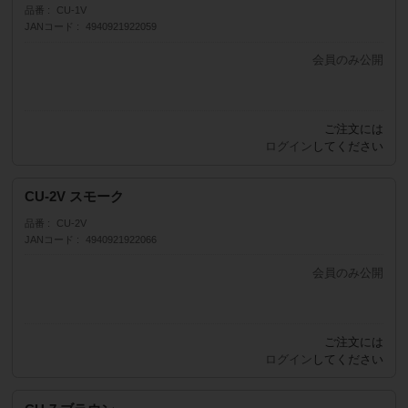
品番
CU-1V
JANコード
4940921922059
会員のみ公開
販売価格
（単価 × 入数）
ご注文には
注文数
ログイン
してください
CU-2V スモーク
品番
CU-2V
JANコード
4940921922066
会員のみ公開
販売価格
（単価 × 入数）
ご注文には
注文数
ログイン
してください