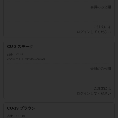
会員のみ公開
販売価格
（単価 × 入数）
ご注文には
注文数
ログイン
してください
CU-2 スモーク
品番
CU-2
JANコード
4940921001921
会員のみ公開
販売価格
（単価 × 入数）
ご注文には
注文数
ログイン
してください
CU-19 ブラウン
品番
CU-19