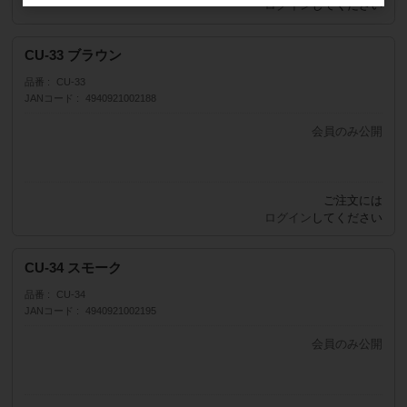
ログイン
してください
CU-33 ブラウン
品番
CU-33
JANコード
4940921002188
会員のみ公開
販売価格
（単価 × 入数）
ご注文には
注文数
ログイン
してください
CU-34 スモーク
品番
CU-34
JANコード
4940921002195
会員のみ公開
販売価格
（単価 × 入数）