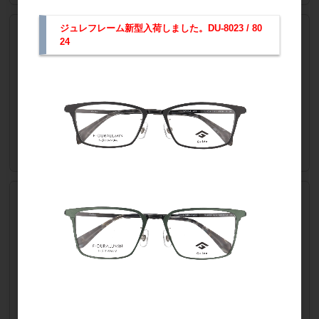
ジュレフレーム新型入荷しました。DU-8023 / 80
CU-31 ブラウン
24
品番
CU-31
JANコード
4940921002140
会員のみ公開
販売価格
（単価 × 入数）
ご注文には
注文数
ログイン
してください
CU-32 スモーク
品番
CU-32
JANコード
4940921002157
会員のみ公開
販売価格
（単価 × 入数）
ご注文には
注文数